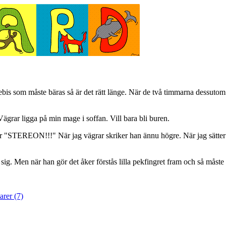
bis som måste bäras så är det rätt länge. När de två timmarna dessutom in
Vägrar ligga på min mage i soffan. Vill bara bli buren.
er "STEREON!!!" När jag vägrar skriker han ännu högre. När jag sätter 
. Men när han gör det åker förstås lilla pekfingret fram och så måste v
rer (7)