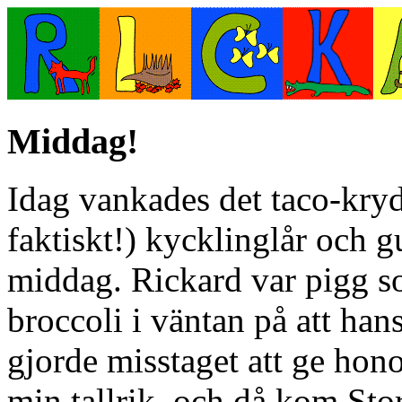
Middag!
Idag vankades det taco-kry
faktiskt!) kycklinglår och g
middag. Rickard var pigg so
broccoli i väntan på att han
gjorde misstaget att ge hon
min tallrik, och då kom Sto